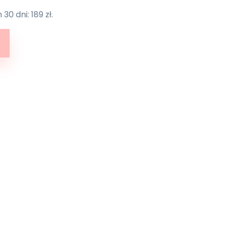
30 dni: 189 zł.
cie I i II