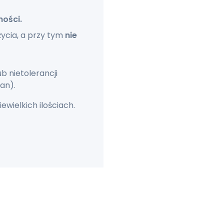
ności.
ycia, a przy tym
nie
ub nietolerancji
an).
ewielkich ilościach.