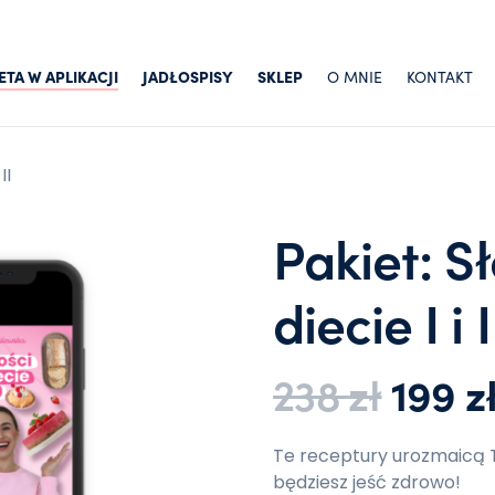
ETA W APLIKACJI
JADŁOSPISY
SKLEP
O MNIE
KONTAKT
II
Pakiet: S
diecie I i I
Pierw
238
zł
199
z
Te receptury urozmaicą T
będziesz jeść zdrowo!