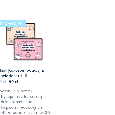
PROMOCJA!
kiet: Jadłospis redukcyjny
ł.
 zł.
etariański I i II
Pierwotna cena wynosiła: 218 zł.
Aktualna cena wynosi: 189 zł.
18
zł
189
zł
pomnij o głodzie i
strykcjach i z łatwością
edukuj masę ciała z
dłospisami redukcyjnymi!
jniższa cena z ostatnich 30