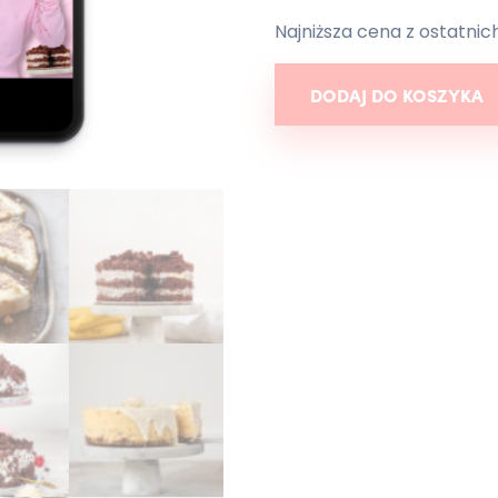
Najniższa cena z ostatnich 
ilość Pakiet: Słodkości na die
DODAJ DO KOSZYKA