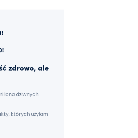
0!
0!
ść zdrowo, ale
miliona dziwnych
dukty, których użyłam