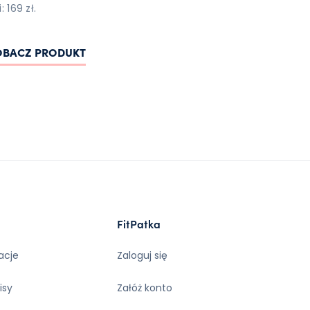
: 169 zł.
OBACZ PRODUKT
FitPatka
acje
Zaloguj się
isy
Załóż konto