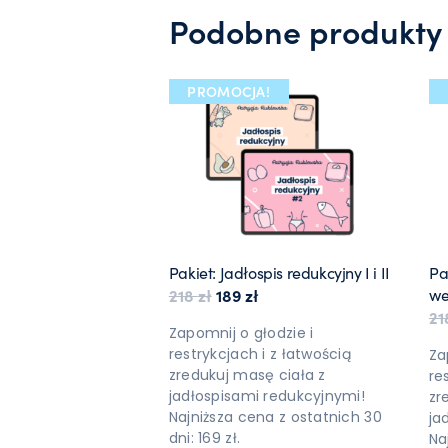
Podobne produkty
PROMOCJA!
Pakiet: Jadłospis redukcyjny I i II
Pa
Pierwotna cena wynosiła: 218 z
Aktualna cena wynosi: 189
weg
218
zł
189
zł
2
Zapomnij o głodzie i
restrykcjach i z łatwością
Za
zredukuj masę ciała z
re
jadłospisami redukcyjnymi!
zr
Najniższa cena z ostatnich 30
ja
dni: 169 zł.
Na