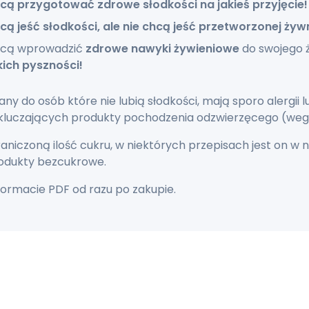
cą przygotować zdrowe słodkości na jakieś przyjęcie!
cą jeść słodkości, ale nie chcą jeść przetworzonej żyw
chcą wprowadzić
zdrowe nawyki żywieniowe
do swojego ż
ich pyszności!
ny do osób które nie lubią słodkości, mają sporo alergii l
luczających produkty pochodzenia odzwierzęcego (weg
aniczoną ilość cukru, w niektórych przepisach jest on w ni
odukty bezcukrowe.
ormacie PDF od razu po zakupie.