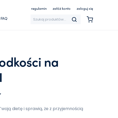
regulamin
załóż konto
zaloguj się
Szukaj:
FAQ
łodkości na
I
otna cena wynosiła: 238 zł
Aktualna cena wynosi: 199 
ł
woją dietę i sprawią, że z przyjemnością