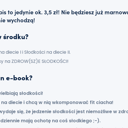
is to jedynie ok. 3,5 zł! Nie będziesz już marno
i nie wychodzą!
w środku?
 diecie I i Słodkości na diecie II.
isy na ZDROW(SZ)E SŁODKOŚCI!
en e-book?
ielbiają słodkości!
 na diecie i chcą w nią wkomponować fit ciacha!
wydaje się, że jedzenie słodkości jest niemożliwe w zdr
dziennie mają ochotę na coś słodkiego ;-).