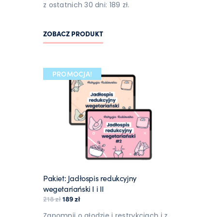
z ostatnich 30 dni: 189 zł.
ZOBACZ PRODUKT
PROMOCJA!
Pakiet: Jadłospis redukcyjny
wegetariański I i II
Pierwotna cena wynosiła: 218 zł.
Aktualna cena wynosi: 189 zł.
218
zł
189
zł
Zapomnij o głodzie i restrykcjach i z