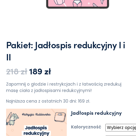
Pakiet: Jadłospis redukcyjny I i
II
Pierwotna cena wynosiła: 218
Aktualna cena wynosi: 
218
zł
189
zł
Zapomnij o głodzie i restrykcjach i z łatwością zredukuj
masę ciała z jadłospisami redukcyjnymi!
Najniższa cena z ostatnich 30 dni: 169 zł.
Jadłospis redukcyjny
Kaloryczność