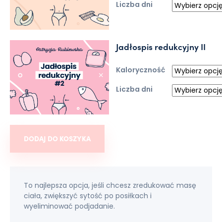
Liczba dni
Jadłospis redukcyjny II
Kaloryczność
Liczba dni
ilość Pakiet: Jadłospis redukcyjny I i II
DODAJ DO KOSZYKA
To najlepsza opcja, jeśli chcesz zredukować masę
ciała, zwiększyć sytość po posiłkach i
wyeliminować podjadanie.