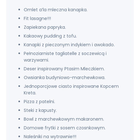
Omlet a’la mleczna kanapka.
Fit lasagne!!!
Zapiekana papryka.
Kakaowy pudding z tofu.
Kanapki z pieczonym indykiem i awokado.
Pełnoziarniste tagliatelle z soczewicą i
warzywami.
Deser inspirowany Ptasim Mleczkiem.
Owsianka budyniowo-marchewkowa.
Jednoporcjowe ciasto inspirowane Kopcem
Kreta.
Pizza z patelni.
Steki z kapusty.
Bowl z marchewkowym makaronem.
Domowe frytki z sosem czosnkowym.
Naleśniki na wytrawnie!!!