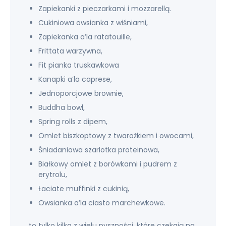
Zapiekanki z pieczarkami i mozzarellą.
Cukiniowa owsianka z wiśniami,
Zapiekanka a’la ratatouille,
Frittata warzywna,
Fit pianka truskawkowa
Kanapki a’la caprese,
Jednoporcjowe brownie,
Buddha bowl,
Spring rolls z dipem,
Omlet biszkoptowy z twarożkiem i owocami,
Śniadaniowa szarlotka proteinowa,
Białkowy omlet z borówkami i pudrem z
erytrolu,
Łaciate muffinki z cukinią,
Owsianka a’la ciasto marchewkowe.
…to tylko kilka z wielu pyszności, które czekają na