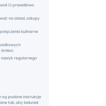
woli Ci prawidłowo
ować na obiad, zakupy
połączenia kulinarne
zypadkowych
 śmieci.
z nawyk regularnego
h są podane instrukcje
ane tak, aby ładunek