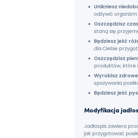
Unikniesz niedo
odżywić organizm 
Oszczędzisz cza
staną się przyjemn
Będziesz jeść ró
dla Ciebie przygo
Oszczędzisz pien
produktów, które n
Wyrobisz zdrowe
spożywania posiłkó
Będziesz jeść pys
Modyfikacja jadłos
Jadłospis zawiera pro
jak przygotować posił