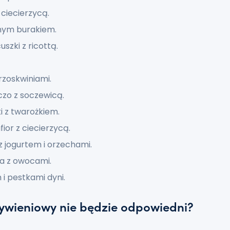
ciecierzycą.
anym burakiem.
szki z ricottą.
brzoskwiniami.
zo z soczewicą.
i z twarożkiem.
ior z ciecierzycą.
z jogurtem i orzechami.
a z owocami.
i pestkami dyni.
żywieniowy nie będzie odpowiedni?