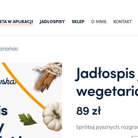
ETA W APLIKACJI
JADŁOSPISY
SKLEP
O MNIE
KONTAKT
ariański
Jadłospis
wegetari
89
zł
Spróbuj pysznych, rozgrz