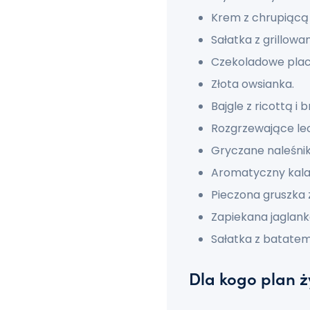
Krem z chrupiącą 
Sałatka z grillow
Czekoladowe placu
Złota owsianka.
Bajgle z ricottą i 
Rozgrzewające lec
Gryczane naleśnik
Aromatyczny kalaf
Pieczona gruszka 
Zapiekana jaglank
Sałatka z batatem 
Dla kogo plan 