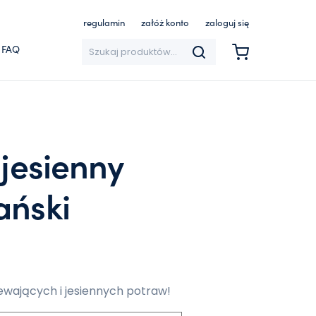
regulamin
załóż konto
zaloguj się
Szukaj:
FAQ
 jesienny
ański
ewających i jesiennych potraw!