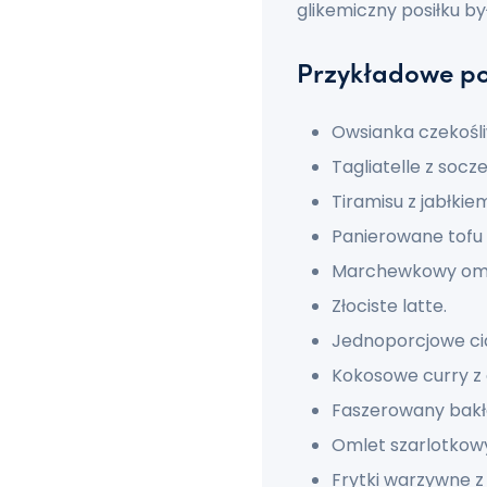
glikemiczny posiłku był 
Przykładowe pos
Owsianka czekośl
Tagliatelle z socz
Tiramisu z jabłki
Panierowane tofu 
Marchewkowy oml
Złociste latte.
Jednoporcjowe c
Kokosowe curry z 
Faszerowany bakł
Omlet szarlotkow
Frytki warzywne z