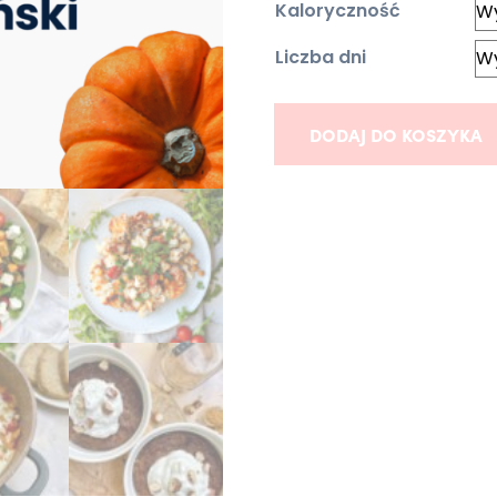
Kaloryczność
Liczba dni
ilość Jadłospis jesienny w
DODAJ DO KOSZYKA