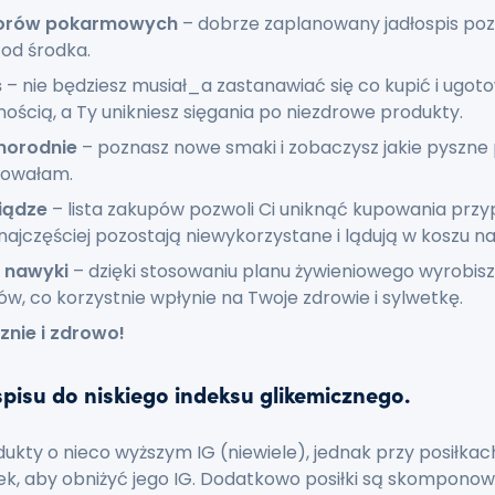
borów pokarmowych
– dobrze zaplanowany jadłospis poz
od środka.
s
– nie będziesz musiał_a zastanawiać się co kupić i ugot
ością, a Ty unikniesz sięgania po niezdrowe produkty.
żnorodnie
– poznasz nowe smaki i zobaczysz jakie pyszne 
towałam.
iądze
– lista zakupów pozwoli Ci uniknąć kupowania pr
ajczęściej pozostają niewykorzystane i lądują w koszu na
 nawyki
– dzięki stosowaniu planu żywieniowego wyrobis
w, co korzystnie wpłynie na Twoje zdrowie i sylwetkę.
znie i zdrowo!
pisu do niskiego indeksu glikemicznego.
dukty o nieco wyższym IG (niewiele), jednak przy posiłkac
ek, aby obniżyć jego IG. Dodatkowo posiłki są skomponow