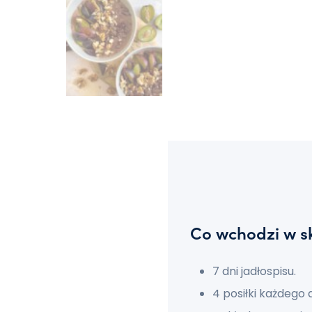
Co wchodzi w s
7 dni jadłospisu.
4 posiłki każdego d