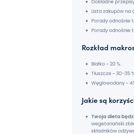
Dokładne przepisy
Lista zakupów na c
Porady odnośnie t
Porady odnośnie t
Rozkład makro
Białko ~ 20 %.
Tłuszcze ~ 30-35 %
Węglowodany ~ 4
Jakie są korzyś
Twoja dieta będz
wegetariański zbi
składników odżyw