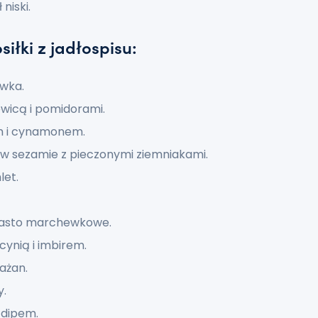
niski.
iłki z jadłospisu:
iwka.
ewicą i pomidorami.
em i cynamonem.
w sezamie z pieczonymi ziemniakami.
et.
iasto marchewkowe.
cynią i imbirem.
ażan.
y.
 dipem.