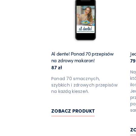
Al dente! Ponad 70 przepisów
Je
na zdrowy makaron!
7
87
zł
Na
kt
Ponad 70 smacznych,
il
szybkich i zdrowych przepisów
Je
na każdą kieszeń.
pr
po
ZOBACZ PRODUKT
sa
Z