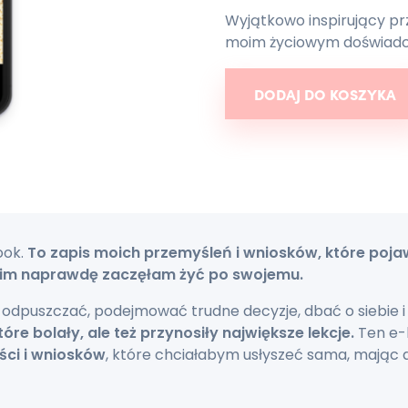
Wyjątkowo inspirujący pr
moim życiowym doświadc
ilość 30 lekcji na 30. uro
DODAJ DO KOSZYKA
ook.
To zapis moich przemyśleń i wniosków, które pojaw
nim naprawdę zaczęłam żyć po swojemu.
ę odpuszczać, podejmować trudne decyzje, dbać o siebie i
óre bolały, ale też przynosiły największe lekcje.
Ten e-
ści i wniosków
, które chciałabym usłyszeć sama, mając dw