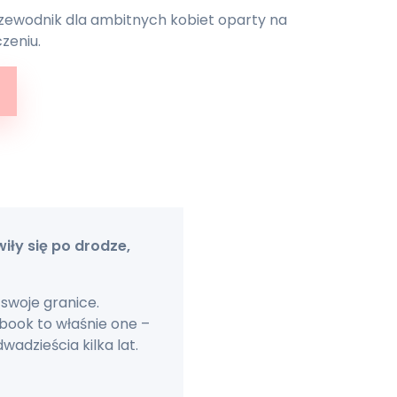
zewodnik dla ambitnych kobiet oparty na
zeniu.
dziny - przewodnik dla ambitnych kobiet
iły się po drodze,
 swoje granice.
book to właśnie one –
adzieścia kilka lat.