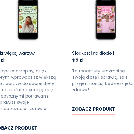
dz więcej warzyw
Słodkości na diecie II
9
zł
119
zł
jlepsze przepisy, dzięki
Te receptury urozmaicą
órym wprowadzisz większą
Twoją dietę i sprawią, że z
ość warzyw do swojej diety!
przyjemnością będziesz jeść
dnocześnie zajadając się
zdrowo!
zepysznymi potrawami
prawisz swoje
ZOBACZ PRODUKT
mopoczucie i zdrowie!
OBACZ PRODUKT