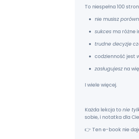
To niespełna 100 stron
nie musisz
porówn
sukces
ma różne im
trudne decyzje
cz
codzienność jest
zasługujesz
na więc
I wiele więcej.
Każda lekcja to
nie tyl
sobie, i notatka dla Cie
👉 Ten e-book nie daj