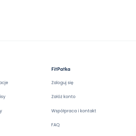
FitPatka
acje
Zaloguj się
isy
Załóż konto
y
Współpraca i kontakt
FAQ