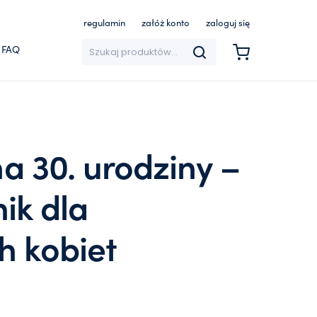
regulamin
załóż konto
zaloguj się
Szukaj:
FAQ
na 30. urodziny –
ik dla
h kobiet