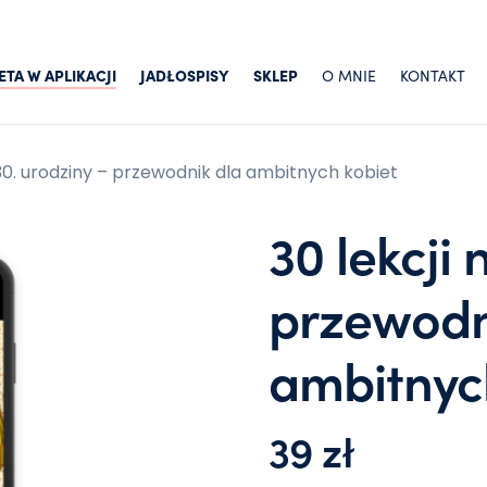
ETA W APLIKACJI
JADŁOSPISY
SKLEP
O MNIE
KONTAKT
 30. urodziny – przewodnik dla ambitnych kobiet
30 lekcji 
przewodn
ambitnyc
39
zł